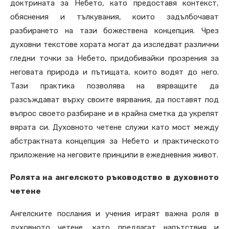
доктрината за Небето, като предоставя контекст,
обяснения и тълкувания, които задълбочават
разбирането на тази божествена концепция. Чрез
духовни текстове хората могат да изследват различни
гледни точки за Небето, придобивайки прозрения за
неговата природа и пътищата, които водят до него.
Тази практика позволява на вярващите да
разсъждават върху своите вярвания, да поставят под
въпрос своето разбиране и в крайна сметка да укрепят
вярата си. Духовното четене служи като мост между
абстрактната концепция за Небето и практическото
приложение на неговите принципи в ежедневния живот.
Ролята на ангелското ръководство в духовното
четене
Ангелските послания и учения играят важна роля в
духовното четене, като предлагат напътствия и