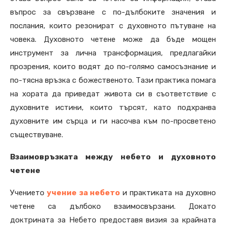
въпрос за свързване с по-дълбоките значения и
послания, които резонират с духовното пътуване на
човека. Духовното четене може да бъде мощен
инструмент за лична трансформация, предлагайки
прозрения, които водят до по-голямо самосъзнание и
по-тясна връзка с божественото. Тази практика помага
на хората да приведат живота си в съответствие с
духовните истини, които търсят, като подхранва
духовните им сърца и ги насочва към по-просветено
съществуване.
Взаимовръзката между небето и духовното
четене
Учението
учение за небето
и практиката на духовно
четене са дълбоко взаимосвързани. Докато
доктрината за Небето предоставя визия за крайната