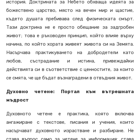
история. Доктрината за Небето обхваща идеята за
божествено царство, място на вечен мир и щастие,
където душата пребивава след физическата смърт.
Тази доктрина не е просто обещание за задгробен
живот; това е ръководен принцип, който влияе върху
начина, по който хората живеят живота си на Земята.
Насърчава практикуването на добродетели като
любов, състрадание и истина, привеждайки
действията си в съответствие с ценностите, за които
се смята, че ще бъдат възнаградени в отвъдния живот.
Духовно четене: Портал към вътрешната
мъдрост
Духовното четене е практика, която включва
ангажиране с текстове, писания и учения, които
насърчават духовното израстване и разбиране. Не
става въпрос само за четене за информация; става