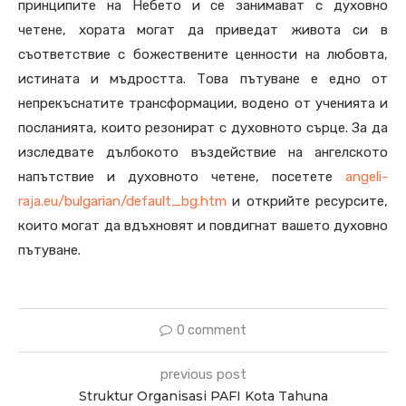
принципите на Небето и се занимават с духовно
четене, хората могат да приведат живота си в
съответствие с божествените ценности на любовта,
истината и мъдростта. Това пътуване е едно от
непрекъснатите трансформации, водено от ученията и
посланията, които резонират с духовното сърце. За да
изследвате дълбокото въздействие на ангелското
напътствие и духовното четене, посетете
angeli-
raja.eu/bulgarian/default_bg.htm
и открийте ресурсите,
които могат да вдъхновят и повдигнат вашето духовно
пътуване.
0 comment
previous post
Struktur Organisasi PAFI Kota Tahuna