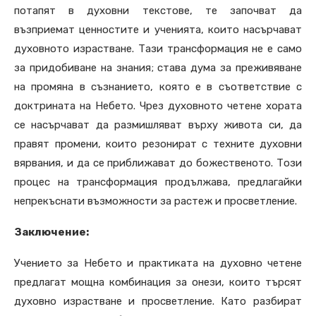
потапят в духовни текстове, те започват да
възприемат ценностите и ученията, които насърчават
духовното израстване. Тази трансформация не е само
за придобиване на знания; става дума за преживяване
на промяна в съзнанието, която е в съответствие с
доктрината на Небето. Чрез духовното четене хората
се насърчават да размишляват върху живота си, да
правят промени, които резонират с техните духовни
вярвания, и да се приближават до божественото. Този
процес на трансформация продължава, предлагайки
непрекъснати възможности за растеж и просветление.
Заключение:
Учението за Небето и практиката на духовно четене
предлагат мощна комбинация за онези, които търсят
духовно израстване и просветление. Като разбират